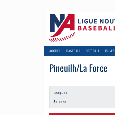
Aller
au
contenu
ACCUEIL
BASEBALL
SOFTBALL
JEUNES
Pineuilh/La Force
Leagues
Saisons