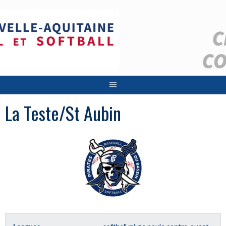
Aller
au
contenu
La Teste/St Aubin