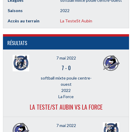
Leagues
softball mixte poule centre-ouest
Saisons
2022
Accès au terrain
La Teste
St Aubin
RÉSULTATS
7 mai 2022
7
-
0
softball mixte poule centre-
ouest
2022
La Force
LA TESTE/ST AUBIN VS LA FORCE
7 mai 2022