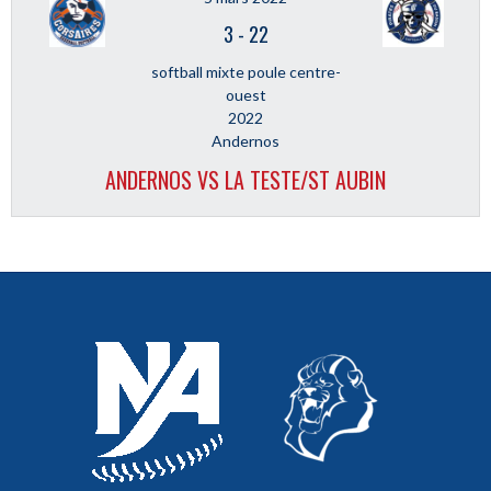
3
-
22
softball mixte poule centre-
ouest
2022
Andernos
ANDERNOS VS LA TESTE/ST AUBIN