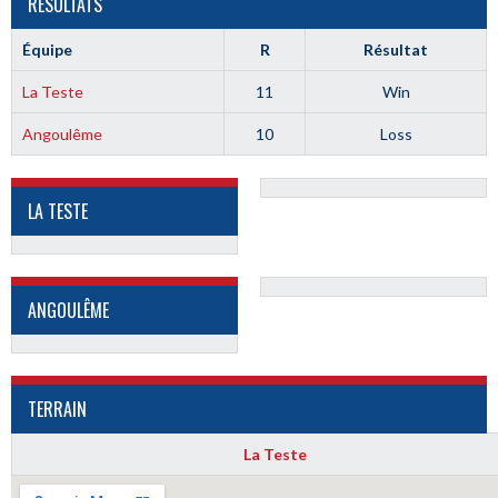
RÉSULTATS
Équipe
R
Résultat
La Teste
11
Win
Angoulême
10
Loss
LA TESTE
ANGOULÊME
TERRAIN
La Teste