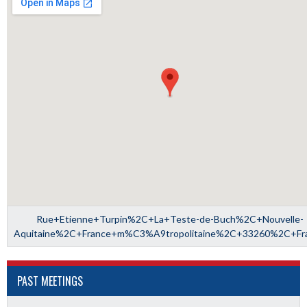
Rue+Etienne+Turpin%2C+La+Teste-de-Buch%2C+Nouvelle-
Aquitaine%2C+France+m%C3%A9tropolitaine%2C+33260%2C+Fr
PAST MEETINGS