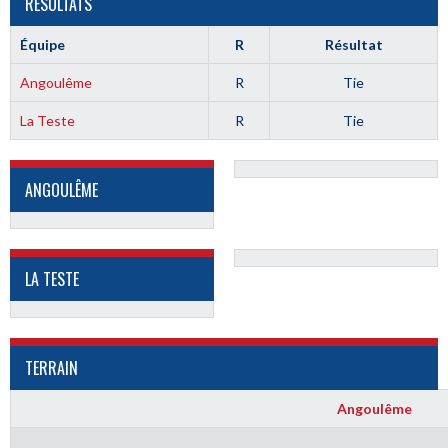
RÉSULTATS
Équipe
R
Résultat
Angoulême
R
Tie
La Teste
R
Tie
ANGOULÊME
LA TESTE
TERRAIN
Angoulême