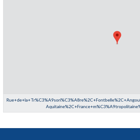
Rue+de+la+Tr%C3%A9sori%C3%A8re%2C+Fontbelle%2C+Ango
Aquitaine%2C+France+m%C3%A9tropolitain