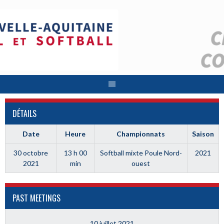
Aller
au
contenu
DÉTAILS
Date
Heure
Championnats
Saison
30 octobre
13 h 00
Softball mixte Poule Nord-
2021
2021
min
ouest
PAST MEETINGS
10 juillet 2021