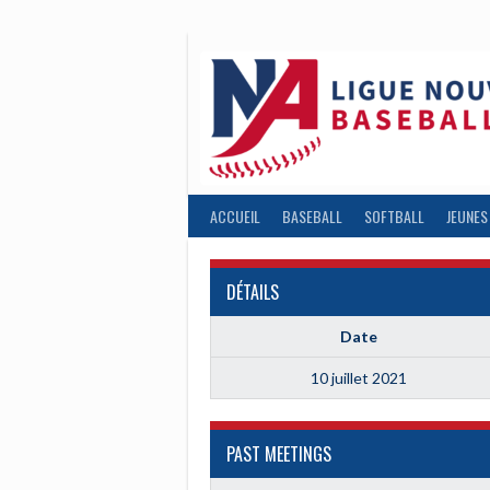
Aller
au
contenu
ACCUEIL
BASEBALL
SOFTBALL
JEUNES
DÉTAILS
Date
10 juillet 2021
PAST MEETINGS