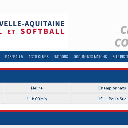
BASEBALL5
ACTU CLUBS
INDOORS
DOCUMENTS MATCHS
SITE INST
Heure
Championnats
11 h 00 min
15U - Poule Sud