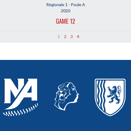
Régionale 1 - Poule A
2020
GAME 12
1
2
3
4