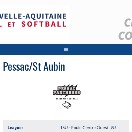
Aller
au
contenu
Pessac/St Aubin
Leagues
15U - Poule Centre Ouest, 9U