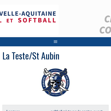
Aller
au
contenu
La Teste/St Aubin