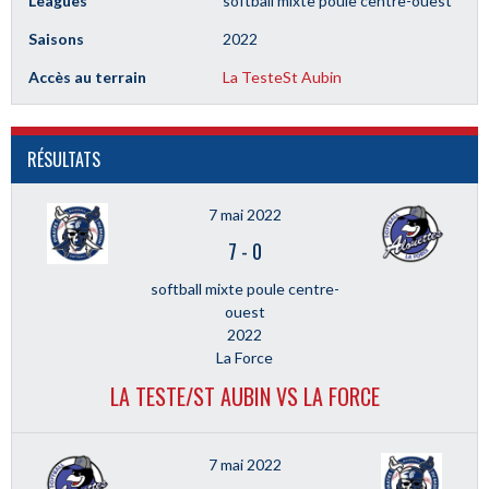
Leagues
softball mixte poule centre-ouest
Saisons
2022
Accès au terrain
La Teste
St Aubin
RÉSULTATS
7 mai 2022
7
-
0
softball mixte poule centre-
ouest
2022
La Force
LA TESTE/ST AUBIN VS LA FORCE
7 mai 2022