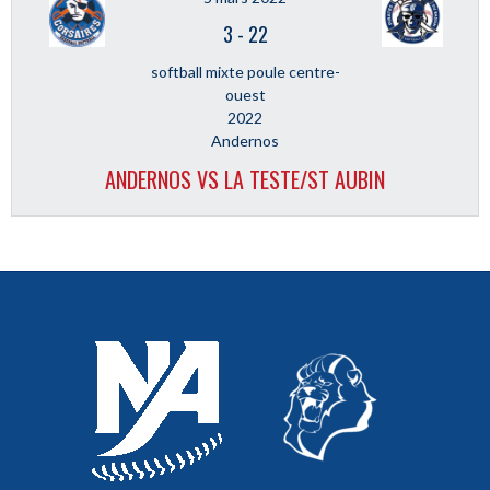
3
-
22
softball mixte poule centre-
ouest
2022
Andernos
ANDERNOS VS LA TESTE/ST AUBIN