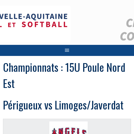
Aller
au
contenu
Championnats :
15U Poule Nord
Est
Périgueux vs Limoges/Javerdat