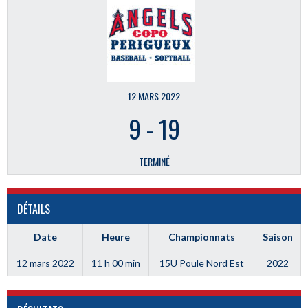
12 MARS 2022
9
-
19
TERMINÉ
DÉTAILS
Date
Heure
Championnats
Saison
12 mars 2022
11 h 00 min
15U Poule Nord Est
2022