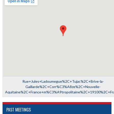
Rue+Jules+Ladoumegue%2C+Tujac%2C+Brive-la-
Gaillarde%2C+Corr%C3%A8ze%2C+Nouvelle-
Aquitaine%2C+France+m%C3%A9tropolitaine%2C+19100%2C+Fr
PAST MEETINGS