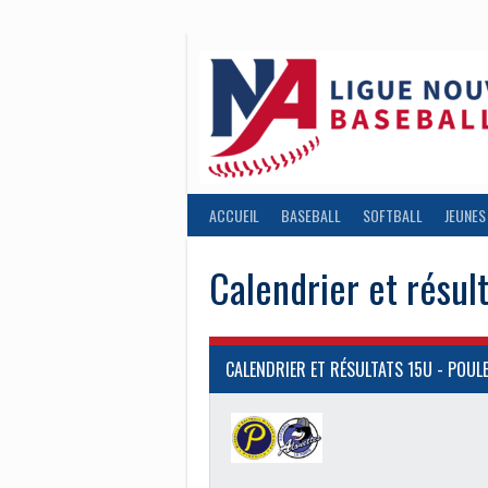
Aller
au
contenu
ACCUEIL
BASEBALL
SOFTBALL
JEUNES
Calendrier et résul
CALENDRIER ET RÉSULTATS 15U - POUL