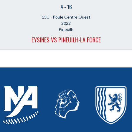
4
-
16
15U - Poule Centre Ouest
2022
Pineuilh
EYSINES VS PINEUILH-LA FORCE