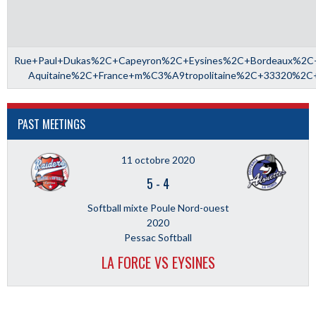
Rue+Paul+Dukas%2C+Capeyron%2C+Eysines%2C+Bordeaux%2C+
Aquitaine%2C+France+m%C3%A9tropolitaine%2C+33320%2C+
PAST MEETINGS
11 octobre 2020
5
-
4
Softball mixte Poule Nord-ouest
2020
Pessac Softball
LA FORCE VS EYSINES