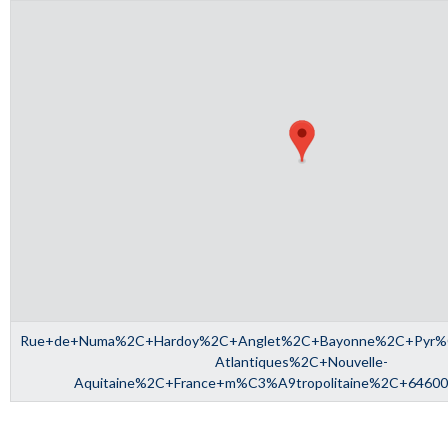
Rue+de+Numa%2C+Hardoy%2C+Anglet%2C+Bayonne%2C+Pyr
Atlantiques%2C+Nouvelle-
Aquitaine%2C+France+m%C3%A9tropolitaine%2C+6460