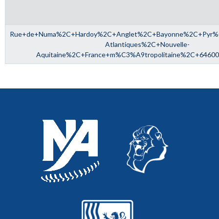
Rue+de+Numa%2C+Hardoy%2C+Anglet%2C+Bayonne%2C+Pyr
Atlantiques%2C+Nouvelle-
Aquitaine%2C+France+m%C3%A9tropolitaine%2C+6460