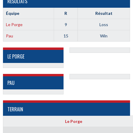
RÉSULTATS
Équipe
R
Résultat
Le Porge
9
Loss
Pau
15
Win
LE PORGE
PAU
TERRAIN
Le Porge