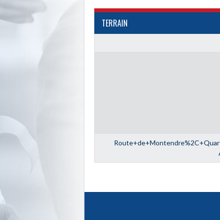
TERRAIN
Route+de+Montendre%2C+Quart