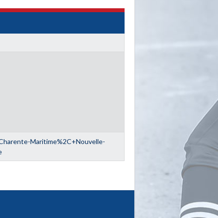
arente-Maritime%2C+Nouvelle-
e