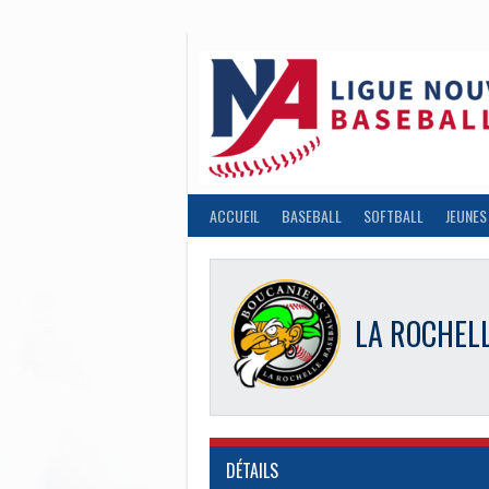
Aller
au
contenu
ACCUEIL
BASEBALL
SOFTBALL
JEUNES
LA ROCHEL
DÉTAILS