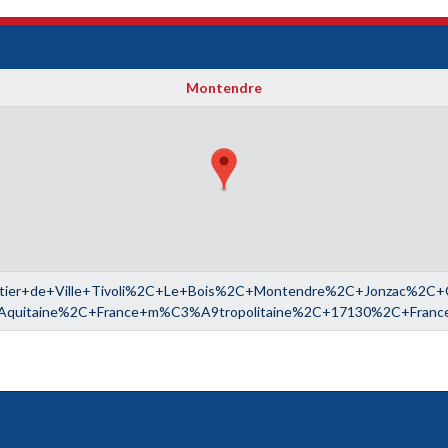
Montendre
ier+de+Ville+Tivoli%2C+Le+Bois%2C+Montendre%2C+Jonzac%2C+Ch
Aquitaine%2C+France+m%C3%A9tropolitaine%2C+17130%2C+Franc