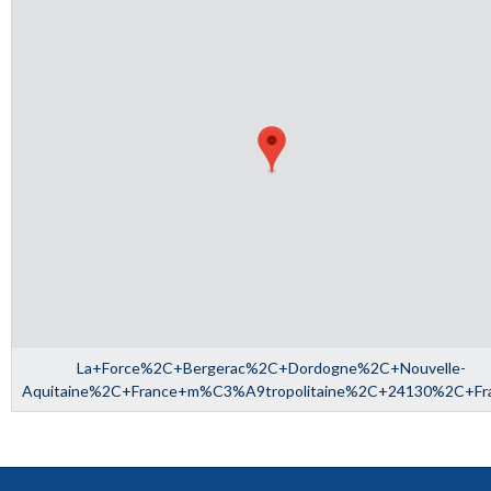
La+Force%2C+Bergerac%2C+Dordogne%2C+Nouvelle-
Aquitaine%2C+France+m%C3%A9tropolitaine%2C+24130%2C+Fr