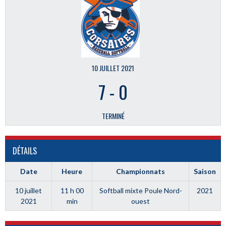
10 JUILLET 2021
7
-
0
TERMINÉ
DÉTAILS
Date
Heure
Championnats
Saison
10 juillet
11 h 00
Softball mixte Poule Nord-
2021
2021
min
ouest