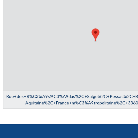
Rue+des+R%C3%A9s%C3%A9das%2C+Saige%2C+Pessac%2C+Bor
Aquitaine%2C+France+m%C3%A9tropolitaine%2C+336