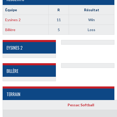
Équipe
R
Résultat
Eysines 2
11
Win
Billère
5
Loss
EYSINES 2
BILLÈRE
TERRAIN
Pessac Softball