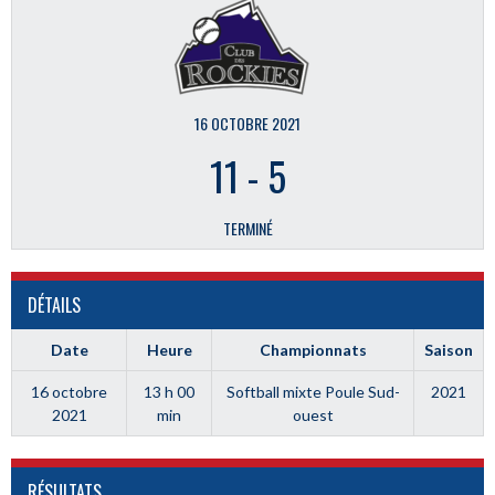
16 OCTOBRE 2021
11
-
5
TERMINÉ
DÉTAILS
Date
Heure
Championnats
Saison
16 octobre
13 h 00
Softball mixte Poule Sud-
2021
2021
min
ouest
RÉSULTATS