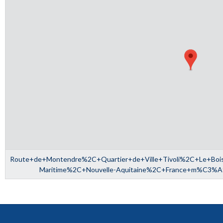
Route+de+Montendre%2C+Quartier+de+Ville+Tivoli%2C+Le+B
Maritime%2C+Nouvelle-Aquitaine%2C+France+m%C3%A