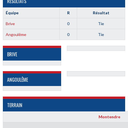
RÉSULTATS
Équipe
R
Résultat
Brive
0
Tie
Angoulême
0
Tie
BRIVE
ANGOULÊME
TERRAIN
Montendre