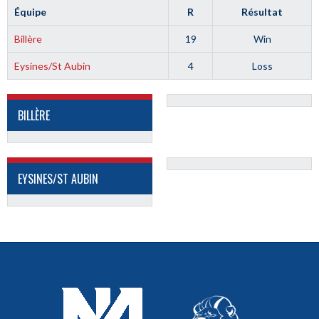
Équipe
R
Résultat
Billère
19
Win
Eysines/St Aubin
4
Loss
BILLÈRE
EYSINES/ST AUBIN