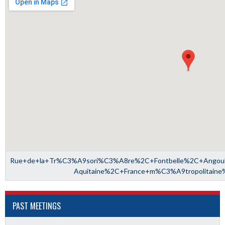
Rue+de+la+Tr%C3%A9sori%C3%A8re%2C+Fontbelle%2C+Ango
Aquitaine%2C+France+m%C3%A9tropolitain
PAST MEETINGS