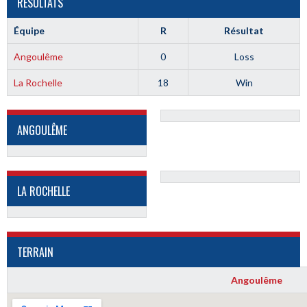
RÉSULTATS
Équipe
R
Résultat
Angoulême
0
Loss
La Rochelle
18
Win
ANGOULÊME
LA ROCHELLE
TERRAIN
Angoulême