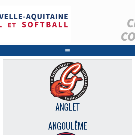
Aller
au
contenu
ANGLET
ANGOULÊME