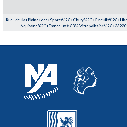
Rue+de+la+Plaine+des+Sports%2C+Chury%2C+Pineuilh%2C+Lib
Aquitaine%2C+France+m%C3%A9tropolitaine%2C+3322