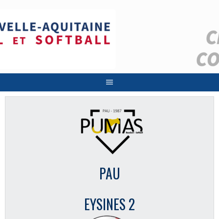
Aller
au
contenu
PAU
EYSINES 2