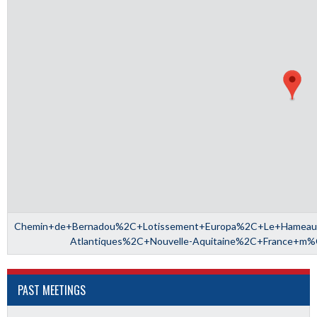
Chemin+de+Bernadou%2C+Lotissement+Europa%2C+Le+Hame
Atlantiques%2C+Nouvelle-Aquitaine%2C+France+m
PAST MEETINGS