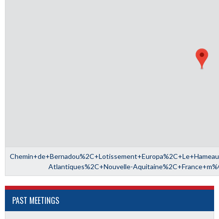
Chemin+de+Bernadou%2C+Lotissement+Europa%2C+Le+Hame
Atlantiques%2C+Nouvelle-Aquitaine%2C+France+m
PAST MEETINGS