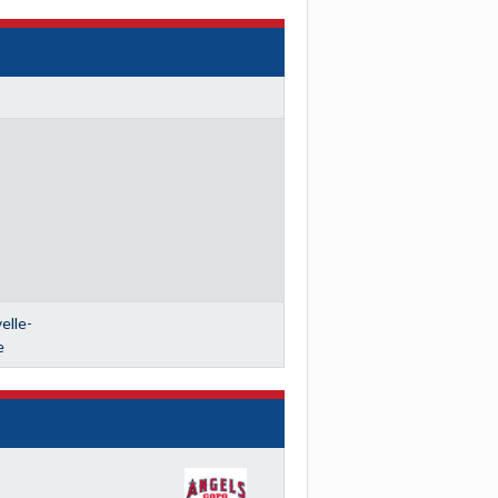
lle-
e