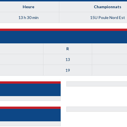
Heure
Championnats
13 h 30 min
15U Poule Nord Est
R
13
19