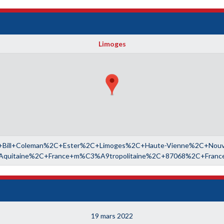
Limoges
+Bill+Coleman%2C+Ester%2C+Limoges%2C+Haute-Vienne%2C+Nouve
Aquitaine%2C+France+m%C3%A9tropolitaine%2C+87068%2C+Franc
19 mars 2022