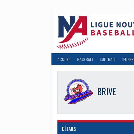
Aller
au
contenu
ACCUEIL
BASEBALL
SOFTBALL
JEUNES
BRIVE
DÉTAILS