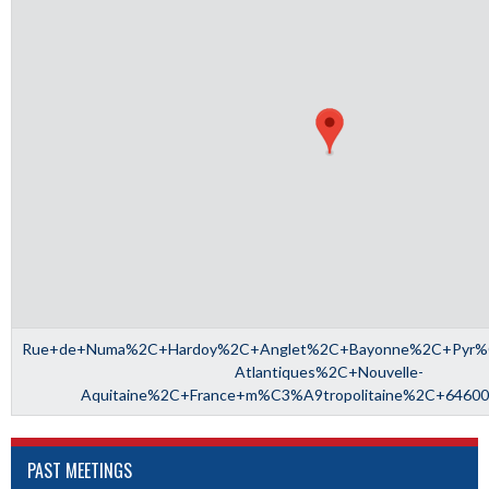
Rue+de+Numa%2C+Hardoy%2C+Anglet%2C+Bayonne%2C+Pyr
Atlantiques%2C+Nouvelle-
Aquitaine%2C+France+m%C3%A9tropolitaine%2C+6460
PAST MEETINGS