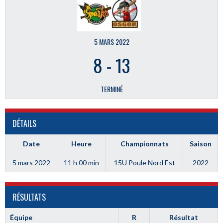
5 MARS 2022
8
-
13
TERMINÉ
DÉTAILS
Date
Heure
Championnats
Saison
5 mars 2022
11 h 00 min
15U Poule Nord Est
2022
RÉSULTATS
Équipe
R
Résultat