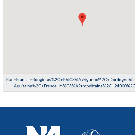
Rue+Francis+Rongieras%2C+P%C3%A9rigueux%2C+Dordogne%2C
Aquitaine%2C+France+m%C3%A9tropolitaine%2C+24000%2C