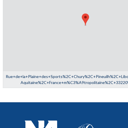
Rue+de+la+Plaine+des+Sports%2C+Chury%2C+Pineuilh%2C+Lib
Aquitaine%2C+France+m%C3%A9tropolitaine%2C+3322