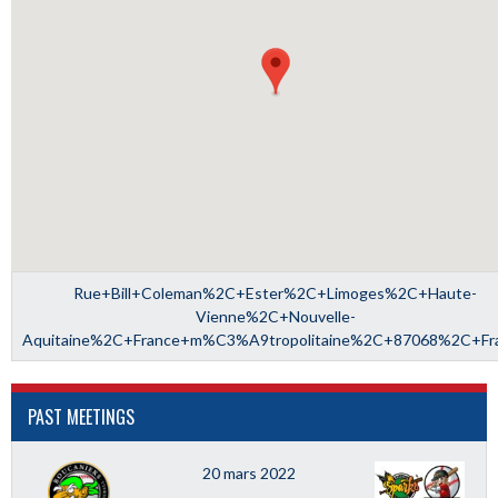
Rue+Bill+Coleman%2C+Ester%2C+Limoges%2C+Haute-
Vienne%2C+Nouvelle-
Aquitaine%2C+France+m%C3%A9tropolitaine%2C+87068%2C+Fr
PAST MEETINGS
20 mars 2022