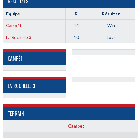
RÉSULTATS
Équipe
R
Résultat
Campèt
14
Win
La Rochelle 3
10
Loss
CAMPÈT
LA ROCHELLE 3
TERRAIN
Campet