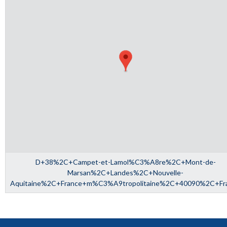
D+38%2C+Campet-et-Lamol%C3%A8re%2C+Mont-de-
Marsan%2C+Landes%2C+Nouvelle-
Aquitaine%2C+France+m%C3%A9tropolitaine%2C+40090%2C+Fr