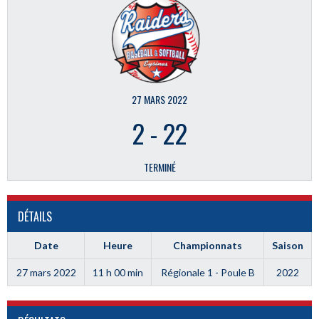
27 MARS 2022
2
-
22
TERMINÉ
DÉTAILS
Date
Heure
Championnats
Saison
27 mars 2022
11 h 00 min
Régionale 1 - Poule B
2022