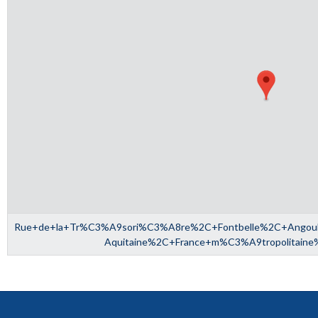
Rue+de+la+Tr%C3%A9sori%C3%A8re%2C+Fontbelle%2C+Ango
Aquitaine%2C+France+m%C3%A9tropolitain