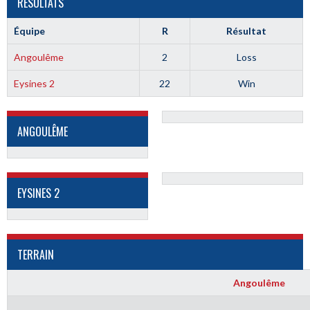
RÉSULTATS
Équipe
R
Résultat
Angoulême
2
Loss
Eysines 2
22
Win
ANGOULÊME
EYSINES 2
TERRAIN
Angoulême