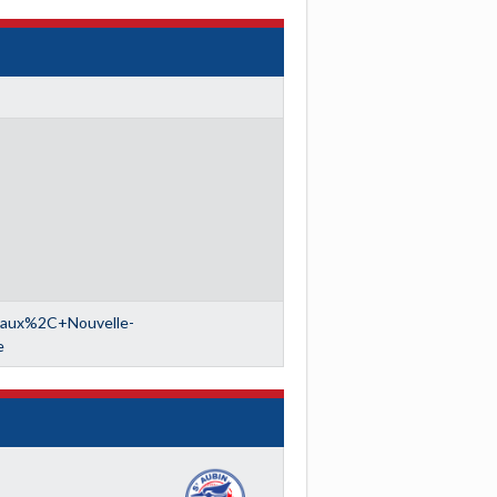
ux%2C+Nouvelle-
e