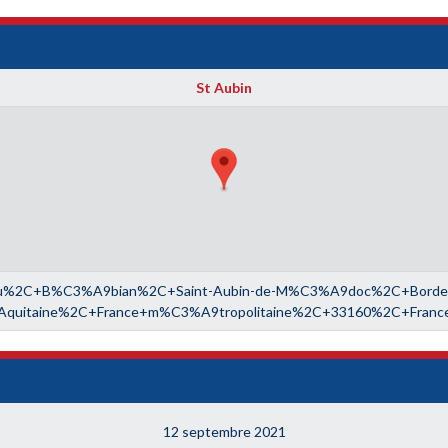
St Aubin
au%2C+B%C3%A9bian%2C+Saint-Aubin-de-M%C3%A9doc%2C+Bordea
Aquitaine%2C+France+m%C3%A9tropolitaine%2C+33160%2C+Franc
12 septembre 2021