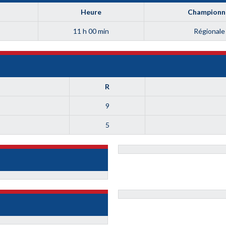
Heure
Championn
11 h 00 min
Régionale
R
9
5