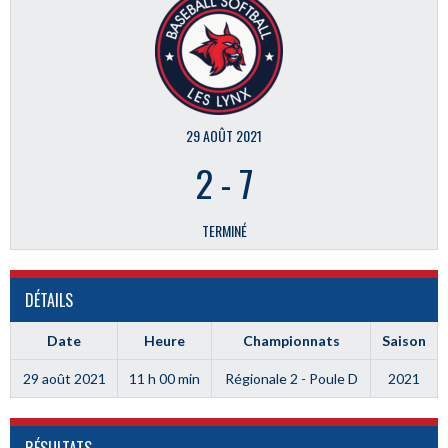
29 AOÛT 2021
2
-
7
TERMINÉ
DÉTAILS
Date
Heure
Championnats
Saison
29 août 2021
11 h 00 min
Régionale 2 - Poule D
2021