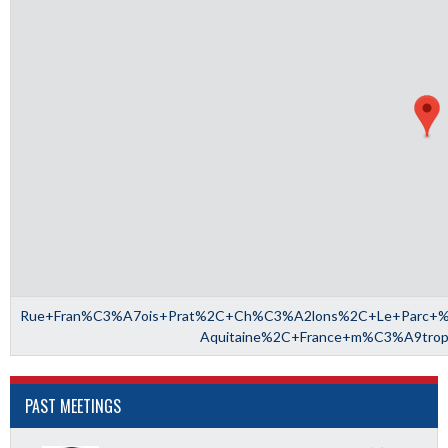
Rue+Fran%C3%A7ois+Prat%2C+Ch%C3%A2lons%2C+Le+Parc+%C
Aquitaine%2C+France+m%C3%A9trop
PAST MEETINGS