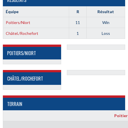
RÉSULTATS
Équipe
R
Résultat
Poitiers/Niort
11
Win
Châtel./Rochefort
1
Loss
POITIERS/NIORT
CHÂTEL./ROCHEFORT
TERRAIN
Poitier