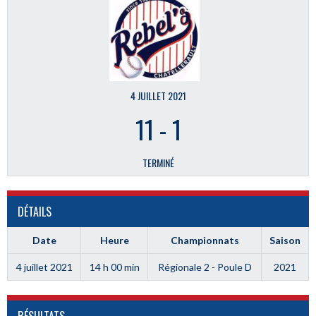
4 JUILLET 2021
11
-
1
TERMINÉ
DÉTAILS
Date
Heure
Championnats
Saison
4 juillet 2021
14 h 00 min
Régionale 2 - Poule D
2021