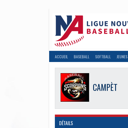
Aller
au
contenu
ACCUEIL
BASEBALL
SOFTBALL
JEUNES
CAMPÈT
DÉTAILS