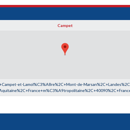
Campet
Campet-et-Lamol%C3%A8re%2C+Mont-de-Marsan%2C+Landes%2C+
Aquitaine%2C+France+m%C3%A9tropolitaine%2C+40090%2C+Franc