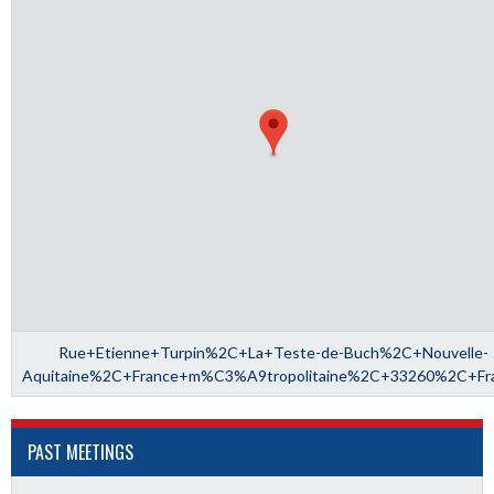
Rue+Etienne+Turpin%2C+La+Teste-de-Buch%2C+Nouvelle-
Aquitaine%2C+France+m%C3%A9tropolitaine%2C+33260%2C+Fr
PAST MEETINGS