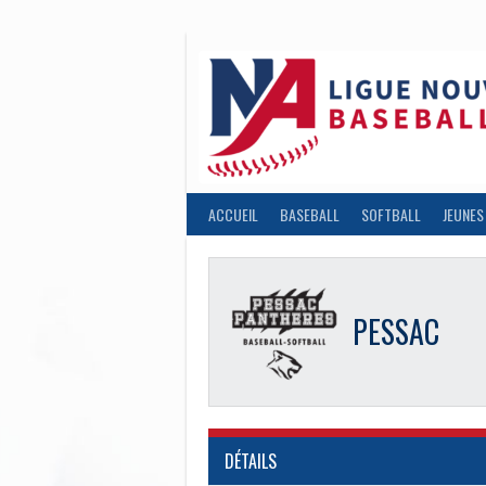
Aller
au
contenu
ACCUEIL
BASEBALL
SOFTBALL
JEUNES
PESSAC
DÉTAILS