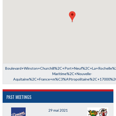
Boulevard+Winston+Churchill%2C+Port+Neuf%2C+La+Rochelle%
Maritime%2C+Nouvelle-
Aquitaine%2C+France+m%C3%A9tropolitaine%2C+17000%2
PAST MEETINGS
29 mai 2021