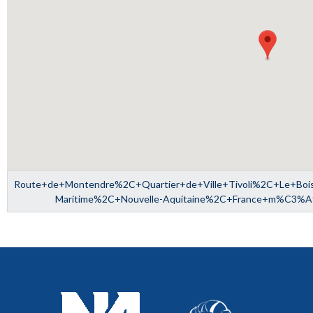
Route+de+Montendre%2C+Quartier+de+Ville+Tivoli%2C+Le+B
Maritime%2C+Nouvelle-Aquitaine%2C+France+m%C3%A