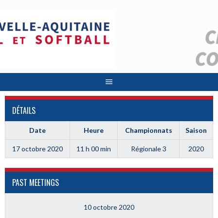
Aller
au
contenu
DÉTAILS
Date
Heure
Championnats
Saison
17 octobre 2020
11 h 00 min
Régionale 3
2020
PAST MEETINGS
10 octobre 2020