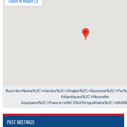
Rue+de+Numa%2C+Hardoy%2C+Anglet%2C+Bayonne%2C+Pyr
Atlantiques%2C+Nouvelle-
Aquitaine%2C+France+m%C3%A9tropolitaine%2C+6460
PAST MEETINGS