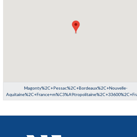
Magonty%2C+Pessac%2C+Bordeaux%2C+Nouvelle-
Aquitaine%2C+France+m%C3%A9tropolitaine%2C+33600%2C+Fr