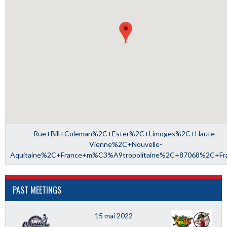
Rue+Bill+Coleman%2C+Ester%2C+Limoges%2C+Haute-
Vienne%2C+Nouvelle-
Aquitaine%2C+France+m%C3%A9tropolitaine%2C+87068%2C+Fr
PAST MEETINGS
15 mai 2022