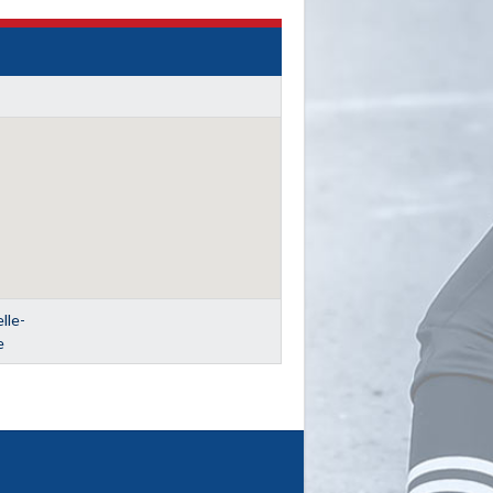
le-
e