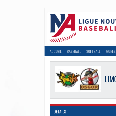
Aller
au
contenu
ACCUEIL
BASEBALL
SOFTBALL
JEUNES
LIMOGE
DÉTAILS