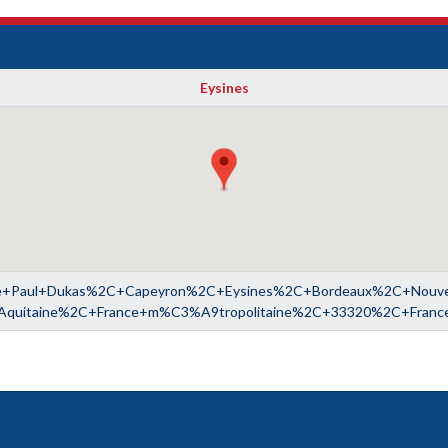
Eysines
e+Paul+Dukas%2C+Capeyron%2C+Eysines%2C+Bordeaux%2C+Nouvel
Aquitaine%2C+France+m%C3%A9tropolitaine%2C+33320%2C+Franc