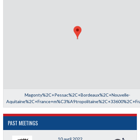
Magonty%2C+Pessac%2C+Bordeaux%2C+Nouvelle-
Aquitaine%2C+France+m%C3%A9tropolitaine%2C+33600%2C+Fr
PAST MEETINGS
10 avril 2022