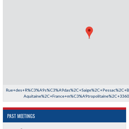
Rue+des+R%C3%A9s%C3%A9das%2C+Saige%2C+Pessac%2C+Bor
Aquitaine%2C+France+m%C3%A9tropolitaine%2C+336
PAST MEETINGS