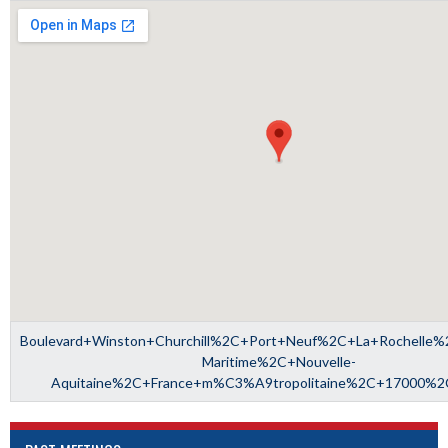
Boulevard+Winston+Churchill%2C+Port+Neuf%2C+La+Rochelle%
Maritime%2C+Nouvelle-
Aquitaine%2C+France+m%C3%A9tropolitaine%2C+17000%2