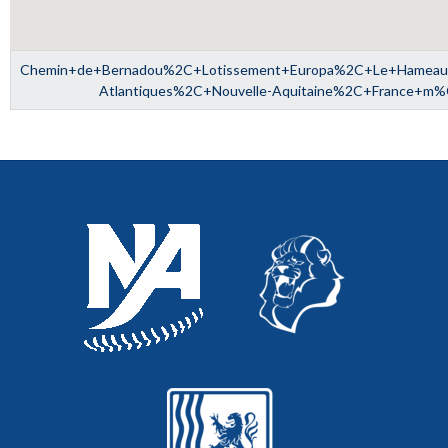
Chemin+de+Bernadou%2C+Lotissement+Europa%2C+Le+Hame
Atlantiques%2C+Nouvelle-Aquitaine%2C+France+m