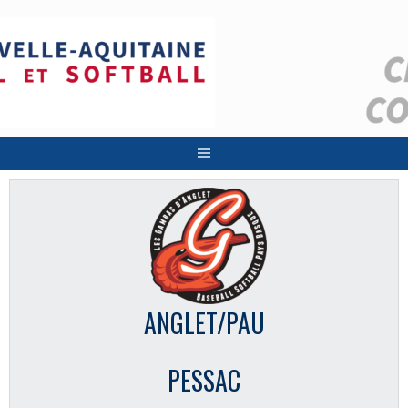
Aller
au
contenu
ANGLET/PAU
PESSAC