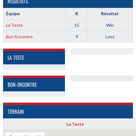
RÉSULTATS
Équipe
R
Résultat
La Teste
15
Win
Bon-Encontre
9
Loss
LA TESTE
BON-ENCONTRE
TERRAIN
La Teste