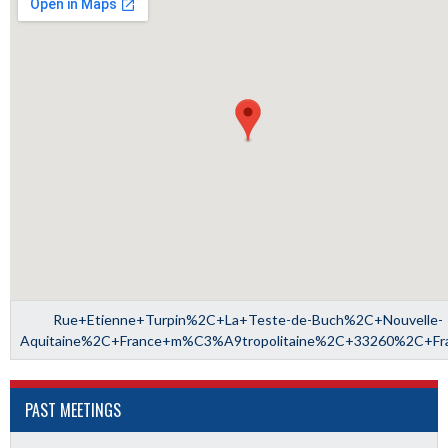
Rue+Etienne+Turpin%2C+La+Teste-de-Buch%2C+Nouvelle-
Aquitaine%2C+France+m%C3%A9tropolitaine%2C+33260%2C+Fr
PAST MEETINGS